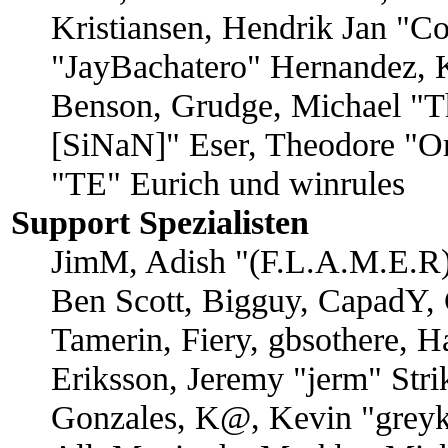
Kristiansen, Hendrik Jan "Co
"JayBachatero" Hernandez, 
Benson, Grudge, Michael "Th
[SiNaN]" Eser, Theodore "Or
"TE" Eurich und winrules
Support Spezialisten
JimM, Adish "(F.L.A.M.E.R)"
Ben Scott, Bigguy, CapadY,
Tamerin, Fiery, gbsothere, 
Eriksson, Jeremy "jerm" Stri
Gonzales, K@, Kevin "greyk