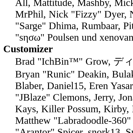
All, Mattitude, Mashby, Mick
MrPhil, Nick "Fizzy" Dyer, N
"Sarge" Dhima, Rumbaar, Pi
"sησω" Poulsen und xenovan
Customizer
Brad "IchBin™" Grow, ディン
Bryan "Runic" Deakin, Bula
Blaber, Daniel15, Eren Yasa
"JBlaze" Clemons, Jerry, Jo
Kays, Killer Possum, Kirby
Matthew "Labradoodle-360" 
"Arantor" Spicer, snork13, S