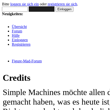
Bitte
loggen sie sich ein
oder
registrieren sie sich
.
Neuigkeiten:
Übersicht
Forum
Hilfe
Einloggen
Registrieren
Figure-Mad-Forum
Credits
Simple Machines möchte allen 
gemacht haben, was es heute ist;