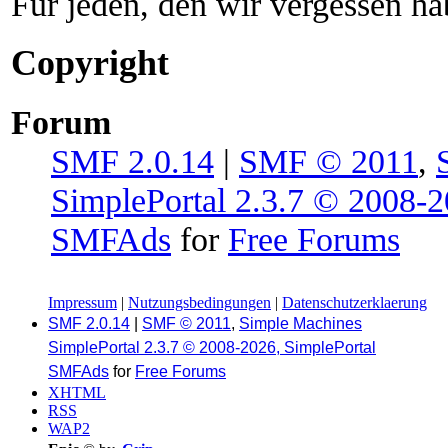
Für jeden, den wir vergessen h
Copyright
Forum
SMF 2.0.14
|
SMF © 2011
,
SimplePortal 2.3.7 © 2008-2
SMFAds
for
Free Forums
Impressum
|
Nutzungsbedingungen
|
Datenschutzerklaerung
SMF 2.0.14
|
SMF © 2011
,
Simple Machines
SimplePortal 2.3.7 © 2008-2026, SimplePortal
SMFAds
for
Free Forums
XHTML
RSS
WAP2