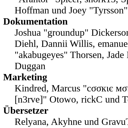
Hoffman und Joey "Tyrsson"
Dokumentation
Joshua "groundup" Dickerson
Diehl, Dannii Willis, emanu
"akabugeyes" Thorsen, Jade E
Duggan
Marketing
Kindred, Marcus "cσσкιє мση
[n3rve]" Otowo, rickC und 
Übersetzer
Relyana, Akyhne und Gravu