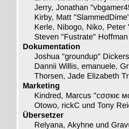
Jerry, Jonathan "vbgamer45
Kirby, Matt "SlammedDime
Kerle, Nibogo, Niko, Peter
Steven "Fustrate" Hoffman
Dokumentation
Joshua "groundup" Dickerso
Dannii Willis, emanuele, 
Thorsen, Jade Elizabeth T
Marketing
Kindred, Marcus "cσσкιє м
Otowo, rickC und Tony Rei
Übersetzer
Relyana, Akyhne und Grav