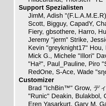
Support Spezialisten
JimM, Adish "(F.L.A.M.E.R)"
Scott, Bigguy, CapadY, Ch
Fiery, gbsothere, Harro, H
Jeremy "jerm" Strike, Jess
Kevin "greyknight17" Hou, K
Mick G., Michele "Illori" Da
"Ha²", Paul_Pauline, Piro 
RedOne, S-Ace, Wade "sη
Customizer
Brad "IchBin™" Grow, ディン
"Runic" Deakin, Bulakbol, 
Eren Yasarkurt, Gary M. G