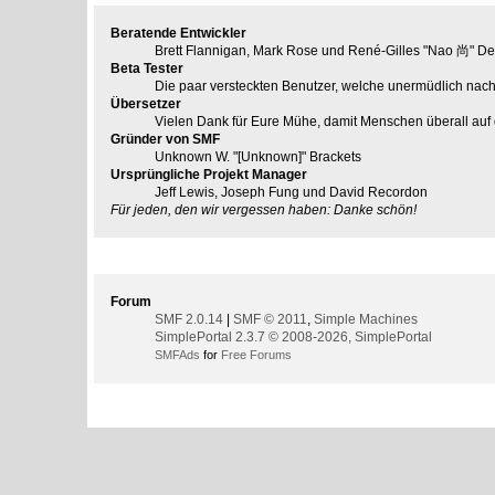
Beratende Entwickler
Brett Flannigan, Mark Rose und René-Gilles "Nao 尚" De
Beta Tester
Die paar versteckten Benutzer, welche unermüdlich nac
Übersetzer
Vielen Dank für Eure Mühe, damit Menschen überall auf
Gründer von SMF
Unknown W. "[Unknown]" Brackets
Ursprüngliche Projekt Manager
Jeff Lewis, Joseph Fung und David Recordon
Für jeden, den wir vergessen haben: Danke schön!
Copyright
Forum
SMF 2.0.14
|
SMF © 2011
,
Simple Machines
SimplePortal 2.3.7 © 2008-2026, SimplePortal
SMFAds
for
Free Forums