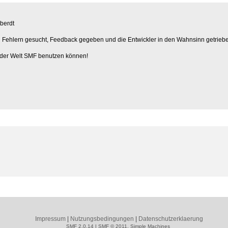
berdt
h Fehlern gesucht, Feedback gegeben und die Entwickler in den Wahnsinn getrieb
 der Welt SMF benutzen können!
Impressum
|
Nutzungsbedingungen
|
Datenschutzerklaerung
SMF 2.0.14
|
SMF © 2011
,
Simple Machines