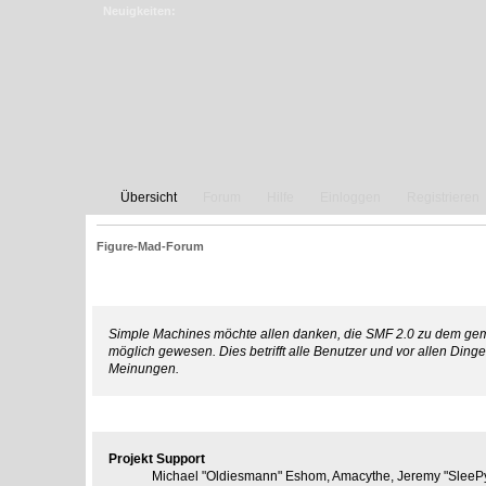
Neuigkeiten:
Übersicht
Forum
Hilfe
Einloggen
Registrieren
Figure-Mad-Forum
Credits
Simple Machines möchte allen danken, die SMF 2.0 zu dem gemac
möglich gewesen. Dies betrifft alle Benutzer und vor allen Din
Meinungen.
Das Team
Projekt Support
Michael "Oldiesmann" Eshom, Amacythe, Jeremy "SleePy