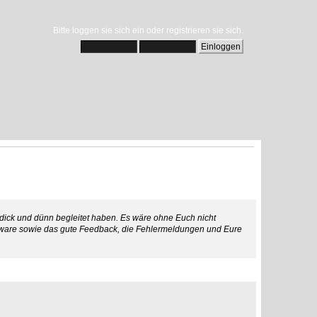
Bitte
loggen sie sich ein
oder
registrieren sie sich
.
 dick und dünn begleitet haben. Es wäre ohne Euch nicht
Software sowie das gute Feedback, die Fehlermeldungen und Eure