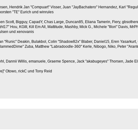
iansen, Hendrik Jan "Compuart" Visser, Juan "JayBachatero" Hernandez, Karl "Regu
horsten "TE" Eurich und winrules
, Ben Scott, Bigguy, CapadY, Chas Large, Duncan85, Eliana Tamerin, Fiery, gbsother
7" Hou, KGIII, Kill Em All, Mattitude, Mashby, Mick G., Michele "Illori" Davis, MrPh
ulsen und xenovanis
 "Runic" Deakin, Bulakbol, Colin "Shadow82x" Blaber, Daniel15, Eren Yasarkurt,
 "SlammedDime" Zuba, Matthew "Labradoodle-360" Kerle, Nibogo, Niko, Peter "Arant
ehl, Dannii Willis, emanuele, Graeme Spence, Jack "akabugeyes" Thorsen, Jade E
ve]" Otowo, rickC und Tony Reid