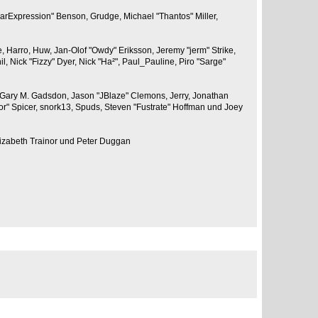
larExpression" Benson, Grudge, Michael "Thantos" Miller,
e, Harro, Huw, Jan-Olof "Owdy" Eriksson, Jeremy "jerm" Strike,
il, Nick "Fizzy" Dyer, Nick "Ha²", Paul_Pauline, Piro "Sarge"
 Gary M. Gadsdon, Jason "JBlaze" Clemons, Jerry, Jonathan
or" Spicer, snork13, Spuds, Steven "Fustrate" Hoffman und Joey
lizabeth Trainor und Peter Duggan