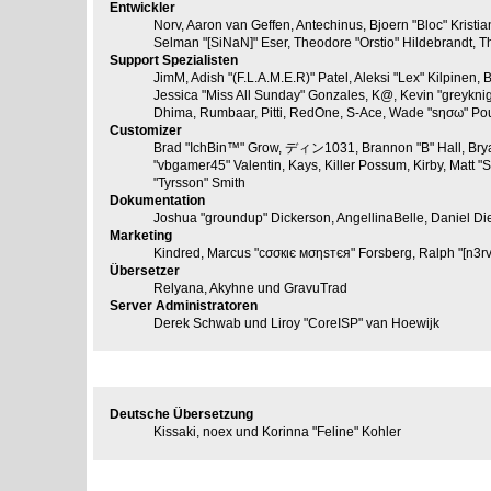
Entwickler
Norv, Aaron van Geffen, Antechinus, Bjoern "Bloc" Krist
Selman "[SiNaN]" Eser, Theodore "Orstio" Hildebrandt, T
Support Spezialisten
JimM, Adish "(F.L.A.M.E.R)" Patel, Aleksi "Lex" Kilpinen
Jessica "Miss All Sunday" Gonzales, K@, Kevin "greyknight1
Dhima, Rumbaar, Pitti, RedOne, S-Ace, Wade "sησω" Po
Customizer
Brad "IchBin™" Grow, ディン1031, Brannon "B" Hall, Bryan
"vbgamer45" Valentin, Kays, Killer Possum, Kirby, Matt
"Tyrsson" Smith
Dokumentation
Joshua "groundup" Dickerson, AngellinaBelle, Daniel Di
Marketing
Kindred, Marcus "cσσкιє мσηѕтєя" Forsberg, Ralph "[n3r
Übersetzer
Relyana, Akyhne und GravuTrad
Server Administratoren
Derek Schwab und Liroy "CoreISP" van Hoewijk
Deutsche Übersetzung
Deutsche Übersetzung
Kissaki, noex und Korinna "Feline" Kohler
Spezieller Dank an