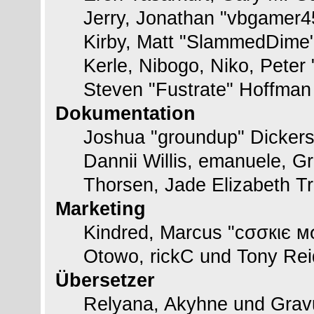
Jerry, Jonathan "vbgamer45
Kirby, Matt "SlammedDime
Kerle, Nibogo, Niko, Peter
Steven "Fustrate" Hoffman
Dokumentation
Joshua "groundup" Dickerso
Dannii Willis, emanuele, 
Thorsen, Jade Elizabeth T
Marketing
Kindred, Marcus "cσσкιє м
Otowo, rickC und Tony Rei
Übersetzer
Relyana, Akyhne und Grav