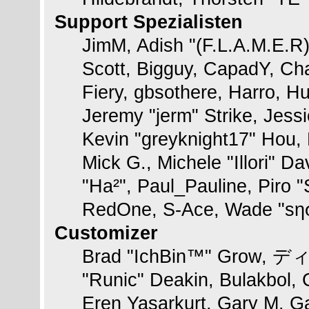
Support Spezialisten
JimM, Adish "(F.L.A.M.E.R)"
Scott, Bigguy, CapadY, Ch
Fiery, gbsothere, Harro, H
Jeremy "jerm" Strike, Jess
Kevin "greyknight17" Hou, K
Mick G., Michele "Illori" Da
"Ha²", Paul_Pauline, Piro 
RedOne, S-Ace, Wade "sη
Customizer
Brad "IchBin™" Grow, ディン
"Runic" Deakin, Bulakbol, 
Eren Yasarkurt, Gary M. G